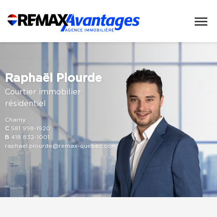
Raphaël Plourde
Courtier immobilier
résidentiel
Charny
C
581 998-1920
B
418 832-1001
raphael.plourde@remax-quebec.com