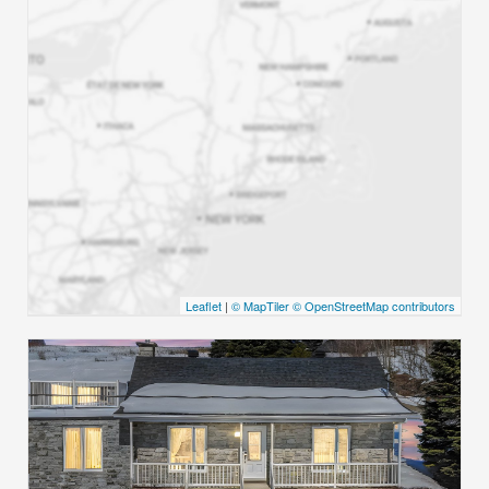
Leaflet
|
© MapTiler
© OpenStreetMap contributors