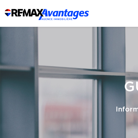
G
Inform