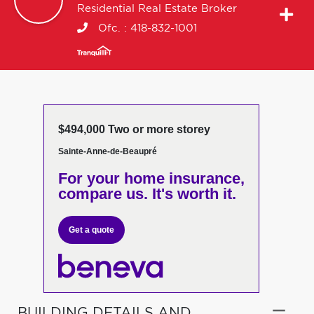
Residential Real Estate Broker
Ofc. :
418-832-1001
$494,000 Two or more storey
Sainte-Anne-de-Beaupré
For your home insurance,
compare us. It's worth it.
Get a quote
BUILDING DETAILS AND