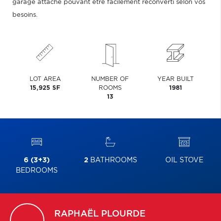
garage attaché pouvant être facilement reconverti selon vos
besoins.
LOT AREA
NUMBER OF
YEAR BUILT
15,925 SF
ROOMS
1981
13
6 (3+3)
2
BATHROOMS
OIL STOVE
BEDROOMS
RAPHAËL
PLOURDE